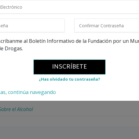
rso aprenderás:
ohol afecta al cuerpo
críbanme al Boletín Informativo de la Fundación por un M
de Drogas.
os efectos a corto y largo plazo del uso del alcohol
del alcohol
INSCRÍBETE
a General del Curso
¿Has olvidado tu contraseña?
tulo del documental
ias, continúa navegando
obre el Alcohol