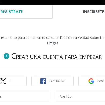
REGÍSTRATE
INSCRÍBETE
Quiénes Somos
Obtén los hechos
Folletos Gratuitos
Vi
BRE EL ALCOHOL
Estás listo para comenzar tu curso en línea de La Verdad Sobre las
Drogas
e el Alcohol
Crear una cuenta para empezar
1
activo aprenderás la verdad sobre el
irecta sobre el alcohol en sus muchas
aron la adicción.
X
FACEBOOK
GOO