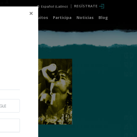
REGÍSTRATE
Español (Latino)
×
deos
Cursos Gratuitos
Participa
Noticias
Blog
GLE