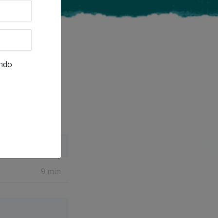
undo
9 min