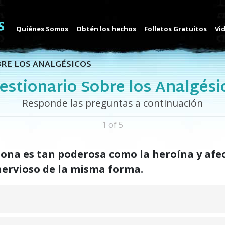
Quiénes Somos
Obtén los hechos
Folletos Gratuitos
Vi
BRE LOS ANALGÉSICOS
estionario Sobre los Analgési
Responde las preguntas a continuación
1 of 5
ona es tan poderosa como la heroína y afec
nervioso de la misma forma.