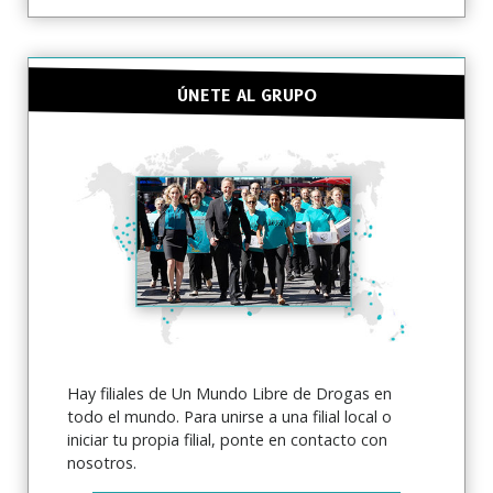
ÚNETE AL GRUPO
SUSCRÍBETE PARA RECIBIR
ACTUALIZACIONES Y PARA ENCONTRAR
FORMAS DE AYUDAR
Hay filiales de Un Mundo Libre de Drogas en
Suscríbete a
Noticias de La Verdad Sobre las
todo el mundo. Para unirse a una filial local o
Drogas
y recibe nuestras noticias más recientes y
iniciar tu propia filial, ponte en contacto con
actualizaciones en tu bandeja de entrada.
nosotros.