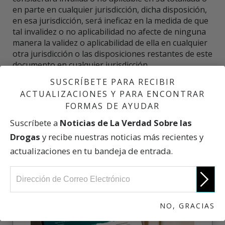
en parte en cualquier jurisdicción, dicha disposición,
en esa jurisdicción, será ineficaz en la medida de que
tal invalidez o no aplicabilidad no afecte de ninguna
manera la validez o aplicabilidad de ella en cualquier
otra jurisdicción o las disposiciones restantes de este
documento en cualquier jurisdicción.
SUSCRÍBETE PARA RECIBIR
ACTUALIZACIONES Y PARA ENCONTRAR
PARTICIPA
FORMAS DE AYUDAR
Suscríbete a
Noticias de La Verdad Sobre las
Drogas
y recibe nuestras noticias más recientes y
INSCRÍBETE HOY MISMO
actualizaciones en tu bandeja de entrada.
NO, GRACIAS