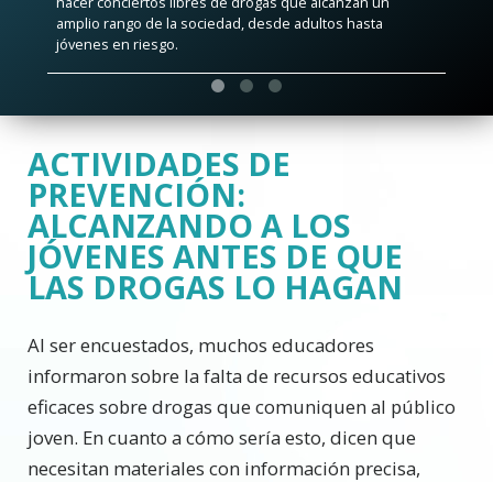
hacer conciertos libres de drogas que alcanzan un
amplio rango de la sociedad, desde adultos hasta
jóvenes en riesgo.
ACTIVIDADES DE
PREVENCIÓN:
ALCANZANDO A LOS
JÓVENES ANTES DE QUE
LAS DROGAS LO HAGAN
Al ser encuestados, muchos educadores
informaron sobre la falta de recursos educativos
eficaces sobre drogas que comuniquen al público
joven. En cuanto a cómo sería esto, dicen que
necesitan materiales con información precisa,