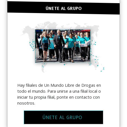
ÚNETE AL GRUPO
SUSCRÍBETE PARA RECIBIR
ACTUALIZACIONES Y PARA ENCONTRAR
Hay filiales de Un Mundo Libre de Drogas en
FORMAS DE AYUDAR
todo el mundo. Para unirse a una filial local o
iniciar tu propia filial, ponte en contacto con
Suscríbete a
Noticias de La Verdad Sobre las
nosotros.
Drogas
y recibe nuestras noticias más recientes y
actualizaciones en tu bandeja de entrada.
ÚNETE AL GRUPO