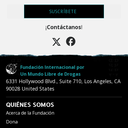
SUSCRÍBETE
¡
Contáctanos
!
Fundación Internacional por
Un Mundo Libre de Drogas
6331 Hollywood Blvd., Suite 710
,
Los Angeles
,
CA
90028
United States
QUIÉNES SOMOS
Acerca de la Fundación
Dona