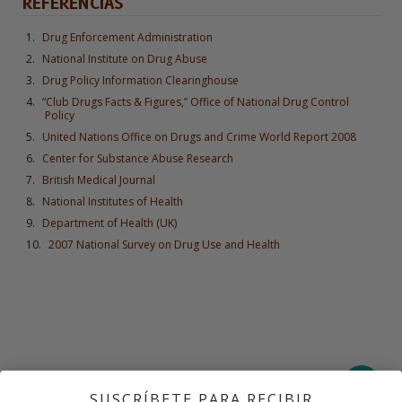
REFERENCIAS
Drug Enforcement Administration
National Institute on Drug Abuse
Drug Policy Information Clearinghouse
“Club Drugs Facts & Figures,” Office of National Drug Control
Policy
United Nations Office on Drugs and Crime World Report 2008
Center for Substance Abuse Research
British Medical Journal
National Institutes of Health
Department of Health (UK)
2007 National Survey on Drug Use and Health
SIGUIENTE
¿Qué es el Éxtasis?
SUSCRÍBETE PARA RECIBIR