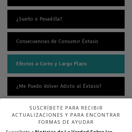
¿Sueño o Pesadilla?
Consecuencias de Consumir Éxtasis
Efectos a Corto y Largo Plazo
¿Me Puedo Volver Adicto al Éxtasis?
SUSCRÍBETE PARA RECIBIR
Información Científica
ACTUALIZACIONES Y PARA ENCONTRAR
FORMAS DE AYUDAR
La Verdad sobre las Drogas
Suscríbete a
Noticias de La Verdad Sobre las