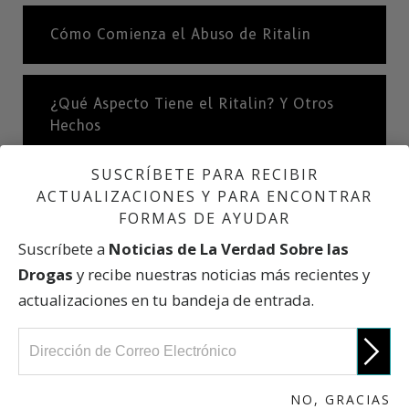
Cómo Comienza el Abuso de Ritalin
¿Qué Aspecto Tiene el Ritalin? Y Otros
Hechos
SUSCRÍBETE PARA RECIBIR
ACTUALIZACIONES Y PARA ENCONTRAR
La Cocaína del Pobre
FORMAS DE AYUDAR
Suscríbete a
Noticias de La Verdad Sobre las
Los Efectos Nocivos de los Estimulantes
Drogas
y recibe nuestras noticias más recientes y
de Receta
actualizaciones en tu bandeja de entrada.
El Ritalin Lleva a Otras Drogas
NO, GRACIAS