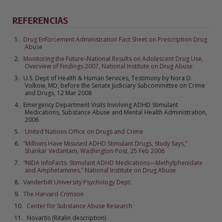
REFERENCIAS
Drug Enforcement Administration Fact Sheet on Prescription Drug
Abuse
Monitoring the Future–National Results on Adolescent Drug Use,
Overview of Findings 2007, National Institute on Drug Abuse
U.S. Dept of Health & Human Services, Testimony by Nora D.
Volkow, MD, before the Senate Judiciary Subcommittee on Crime
and Drugs, 12 Mar 2008
Emergency Department Visits Involving ADHD Stimulant
Medications, Substance Abuse and Mental Health Administration,
2006
United Nations Office on Drugs and Crime
“Millions Have Misused ADHD Stimulant Drugs, Study Says,”
Shankar Vedantam, Washington Post, 25 Feb 2006
“NIDA InfoFacts: Stimulant ADHD Medications—Methylphenidate
and Amphetamines,” National Institute on Drug Abuse
Vanderbilt University Psychology Dept.
The Harvard Crimson
Center for Substance Abuse Research
Novartis (Ritalin description)