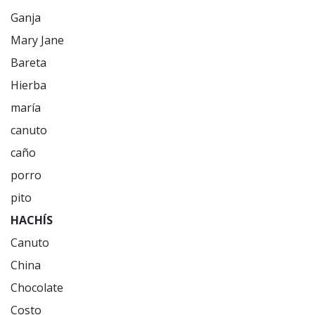
Ganja

Mary Jane

Bareta

Hierba

maría

canuto

caño

porro

HACHÍS
Canuto

China

Chocolate

Costo 
