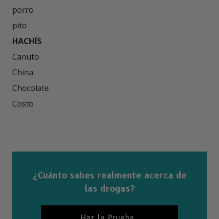
porro

HACHÍS
Canuto

China

Chocolate

Costo 

¿Cuánto sabes realmente acerca de
las drogas?
Haz la Prueba