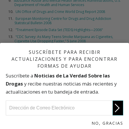
Substance Abuse and Mental Health Services Administrations, U.S.
Department of Health and Human Services
UN Office of Drugs and Crime World Drug Report 2008
European Monitoring Centre for Drugs and Drug Addiction
Statistical Bulletin 2008
“Treatment Episode Data Set (TEDS) Highlights—2006”
“CDC Survey: As Many Teens Smoke Marijuana as Cigarettes,
Cigarette Use Dropping Faster,” 5 June 2008
SUSCRÍBETE PARA RECIBIR
ACTUALIZACIONES Y PARA ENCONTRAR
FORMAS DE AYUDAR
PREVIO
Suscríbete a
Noticias de La Verdad Sobre las
Hechos Básicos sobre las Drogas de que se Abusa
por lo Común
Drogas
y recibe nuestras noticias más recientes y
actualizaciones en tu bandeja de entrada.
SIGUIENTE
Alcohol
NO, GRACIAS
Nuestra Cultura de Drogas