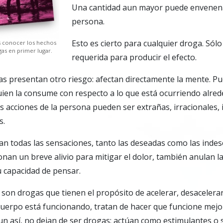
Una cantidad aun mayor puede envenena
persona.
Esto es cierto para cualquier droga. Sólo 
s conocer los hechos
as en primer lugar.
requerida para producir el efecto.
s presentan otro riesgo: afectan directamente la mente. Pu
uien la consume con respecto a lo que está ocurriendo alreded
s acciones de la persona pueden ser extrañas, irracionales,
s.
n todas las sensaciones, tanto las deseadas como las indes
nan un breve alivio para mitigar el dolor, también anulan la 
u capacidad de pensar.
on drogas que tienen el propósito de acelerar, desacelerar
uerpo está funcionando, tratan de hacer que funcione mejor
un así, no dejan de ser drogas: actúan como estimulantes o 