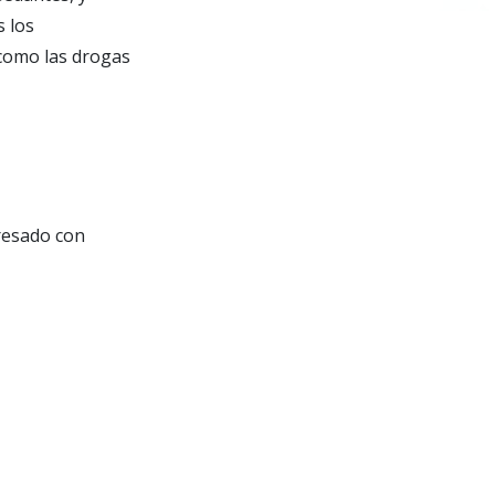
s los
como las drogas
resado con