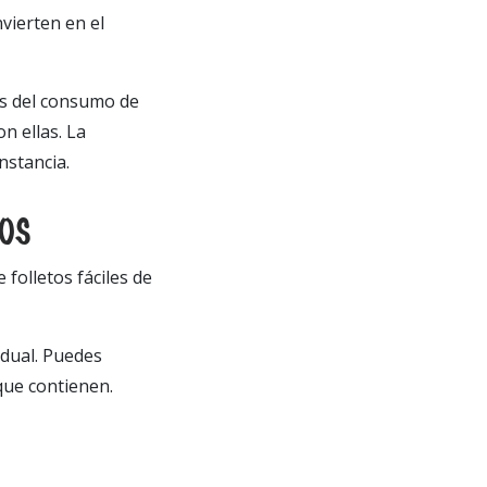
vierten en el
as del consumo de
n ellas. La
nstancia.
HOS
folletos fáciles de
idual. Puedes
que contienen.