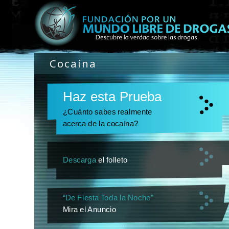
Cocaína
Haz esta Prueba
¿Cuánto sabes realmente
acerca de la cocaína?
Descarga
el folleto
“De Fiesta Toda la Noche”
Mira el Anuncio