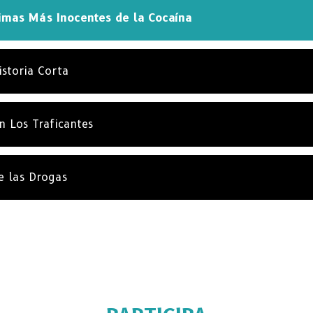
timas Más Inocentes de la Cocaína
istoria Corta
n Los Traficantes
e las Drogas