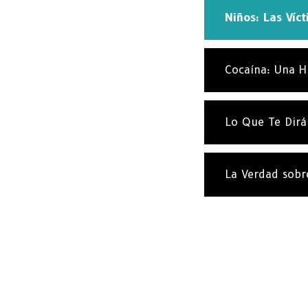
Niños: Las Víc
Cocaína: Una H
Lo Que Te Dirá
La Verdad sobr