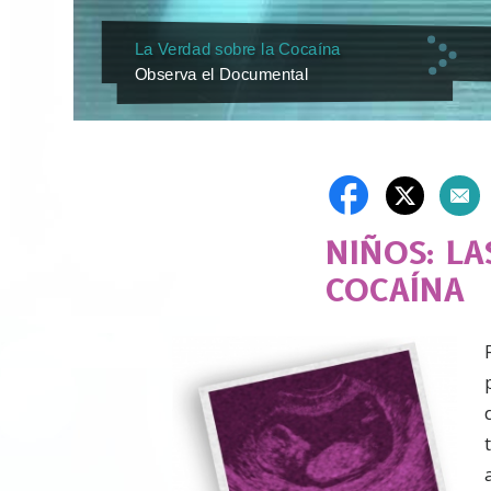
La Verdad sobre la Cocaína
Observa el Documental
NIÑOS: LA
COCAÍNA