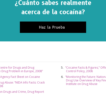
¿Cuánto sabes realmente
acerca de la cocaína?
Haz la Prueba
entre for Drugs and Drug
“Cocaine Facts & Figures,” Off
he Drug Problem in Europe, 2008”
Control Policy, 2008
 Agency Fact Sheet on Cocaine
“Monitoring the Future: Nation
Drug Use Overview of Key Find
rug Abuse: “NIDA Info Facts: Crack
Institute on Drug Abuse
008
 on Drugs and Crime, Drug Report