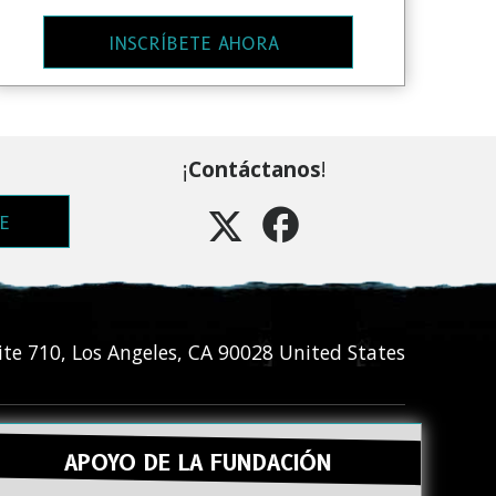
INSCRÍBETE AHORA
¡
Contáctanos
!
E
ite 710
,
Los Angeles
,
CA
90028
United States
APOYO DE LA FUNDACIÓN