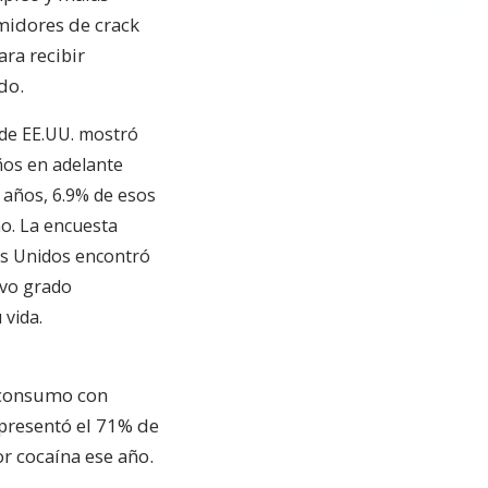
midores de crack
ra recibir
do.
 de EE.UU. mostró
ños en adelante
 años, 6.9% de esos
o. La encuesta
os Unidos encontró
avo grado
 vida.
e consumo con
epresentó el 71% de
r cocaína ese año.