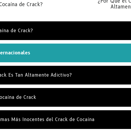
¿Por Qué el 
Cocaína de Crack?
Altamen
SUSCRÍ
NO, G
aína de Crack?
ternacionales
ack Es Tan Altamente Adictivo?
Cocaína de Crack
timas Más Inocentes del Crack de Cocaína