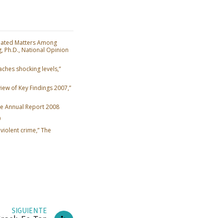
lated Matters Among
, Ph.D., National Opinion
hes shocking levels,”
iew of Key Findings 2007,”
e Annual Report 2008
0
 violent crime,” The
ARA
de
SIGUIENTE