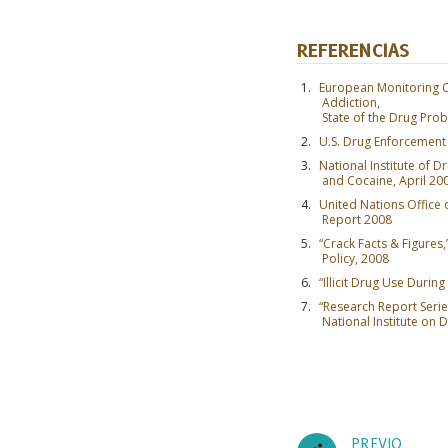
REFERENCIAS
European Monitoring C
Addiction,
State of the Drug Pro
U.S. Drug Enforcement
National Institute of D
and Cocaine, April 20
United Nations Office
Report 2008
“Crack Facts & Figures,
Policy, 2008
“Illicit Drug Use Duri
SU
“Research Report Seri
National Institute on 
Suscrí
nuestra
entrad
PREVIO