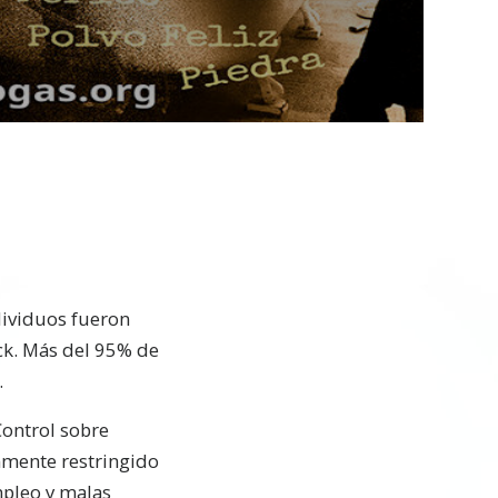
dividuos fueron
ck. Más del 95% de
.
Control sobre
nmente restringido
mpleo y malas