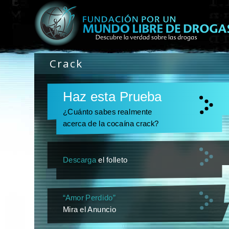
Crack
Haz esta Prueba
¿Cuánto sabes realmente
acerca de la cocaína crack?
Descarga
el folleto
“Amor Perdido”
Mira el Anuncio