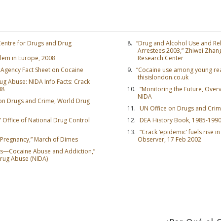
entre for Drugs and Drug
“Drug and Alcohol Use and Re
Arrestees 2003,” Zhiwei Zhang
blem in Europe, 2008
Research Center
 Agency Fact Sheet on Cocaine
“Cocaine use among young reac
thisislondon.co.uk
rug Abuse: NIDA Info Facts: Crack
08
“Monitoring the Future, Overv
NIDA
 on Drugs and Crime, World Drug
UN Office on Drugs and Crim
” Office of National Drug Control
DEA History Book, 1985-199
“Crack ‘epidemic’ fuels rise in
ng Pregnancy,” March of Dimes
Observer, 17 Feb 2002
SCRÍBETE PARA RECIBIR ACTUALIZACIONES Y P
es—Cocaine Abuse and Addiction,”
Drug Abuse (NIDA)
ENCONTRAR FORMAS DE AYUDAR
bete a
Noticias de La Verdad Sobre las Drogas
y recibe
s noticias más recientes y actualizaciones en tu bandeja 
a.