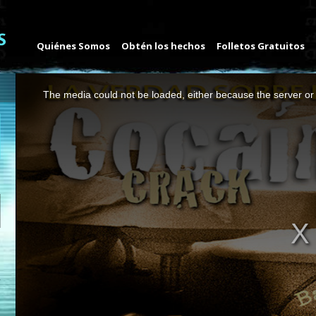
Quiénes Somos
Obtén los hechos
Folletos Gratuitos
This
The media could not be loaded, either because the server or 
is
a
modal
window.