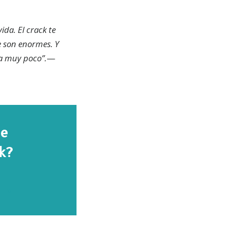
ida. El crack te
e son enormes. Y
a muy poco”.
—
te
ck?