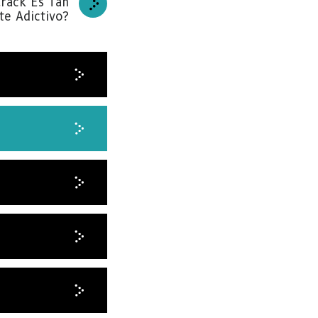
Crack Es Tan
te Adictivo?
BETE
RACIAS