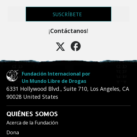
SUSCRÍBETE
¡
Contáctanos
!
Fundación Internacional por
Un Mundo Libre de Drogas
6331 Hollywood Blvd., Suite 710
,
Los Angeles
,
CA
90028
United States
QUIÉNES SOMOS
Acerca de la Fundación
Dona