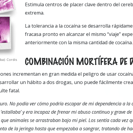
Estimula centros de placer clave dentro del cere
extrema.
La tolerancia a la cocaína se desarrolla rápidamen
fracasa pronto en alcanzar el mismo “viaje” exp
anteriormente con la misma cantidad de cocaína.
COMBINACIÓN MORTÍFERA DE 
ba): Cordis
ones incrementan en gran medida el peligro de usar cocaín
sarrollar un hábito a dos drogas, uno puede fácilmente cre
lte fatal.
turo. No podía ver cómo podría escapar de mi dependencia a la 
‘estallaba’ y era incapaz de frenar mi abuso continuo y grave de
 que animales se arrastraban bajo mi piel.
Los sentía cada vez q
nta de la jeringa hasta que empezaba a sangrar, tratando de hac