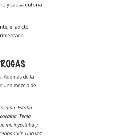
bro y causa euforia
te; el adicto
erimentado
DROGAS
a. Además de la
ar una mezcla de
cocaína. Estaba
 cocaína.
Tenía
ue me inyectaba y
erlos salir. Una vez