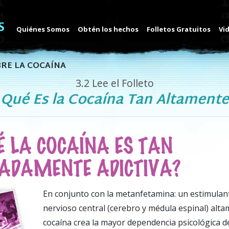
Quiénes Somos
Obtén los hechos
Folletos Gratuitos
Vi
RE LA COCAÍNA
3.2
Lee el Folleto
 Qué Es la Cocaína Tan Altamente
É LA COCAÍNA ES TAN
ADAMENTE ADICTIVA?
E
n conjunto con la metanfetamina: un estimulan
nervioso central (cerebro y médula espinal) altam
cocaína crea la mayor dependencia psicológica de