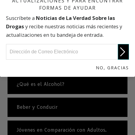
ACTUALIZACIONES Y PARA ENCONTRAR
FORMAS DE AYUDAR
Suscríbete a
Noticias de La Verdad Sobre las
Drogas
y recibe nuestras noticias más recientes y
PREVIO
actualizaciones en tu bandeja de entrada.
Estadísticas Internacionales
SIGUIENTE
Las Víctimas Más Jóvenes
NO, GRACIAS
¿Qué es el Alcohol?
Beber y Conducir
Jóvenes en Comparación con Adultos.