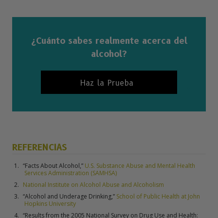
¿Cuánto sabes realmente acerca del
alcohol?
Haz la Prueba
REFERENCIAS
“Facts About Alcohol,”
U.S. Substance Abuse and Mental Health
Services Administration (SAMHSA)
National Institute on Alcohol Abuse and Alcoholism
“Alcohol and Underage Drinking,”
School of Public Health at John
Hopkins University
“Results from the 2005 National Survey on Drug Use and Health: