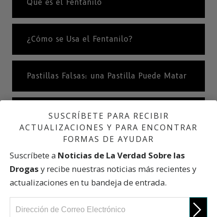
Qué es el Fentanilo
¿Cómo se Usa el Fentanilo?
Pastillas Falsas: una Pastilla Puede Matar
¿Cómo Mata el Fentanilo?
SUSCRÍBETE PARA RECIBIR
ACTUALIZACIONES Y PARA ENCONTRAR
FORMAS DE AYUDAR
Efectos a Corto y Largo Plazo
Suscríbete a
Noticias de La Verdad Sobre las
Drogas
y recibe nuestras noticias más recientes y
actualizaciones en tu bandeja de entrada.
Una Breve Historia del Fentanilo