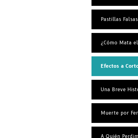
Pastillas Falsa
¿Cómo Mata el
Efectos a Cort
Una Breve Hist
Muerte por Fen
A Quién Perdim