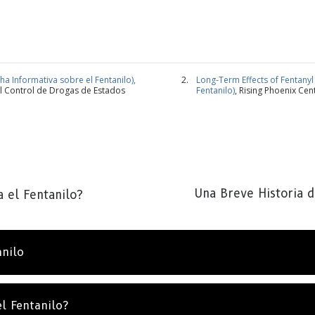
cha Informativa sobre el Fentanilo),
Long-Term Effects of Fentanyl 
l Control de Drogas de Estados
Fentanilo)
, Rising Phoenix Cen
SCRÍBETE PARA RECIBIR ACTUALIZACIONES Y P
ENCONTRAR FORMAS DE AYUDAR
Una Breve Historia d
 el Fentanilo?
bete a
Noticias de La Verdad Sobre las Drogas
y recibe
s noticias más recientes y actualizaciones en tu bandeja 
a.
anilo
SUSCRÍ
l Fentanilo?