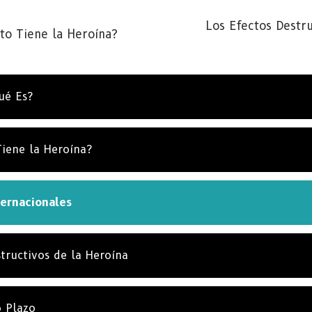
Los Efectos Destru
to Tiene la Heroína?
ué Es?
SCRÍBETE PARA RECIBIR ACTUALIZACIONES Y P
iene la Heroína?
ENCONTRAR FORMAS DE AYUDAR
bete a
Noticias de La Verdad Sobre las Drogas
y recibe
s noticias más recientes y actualizaciones en tu bandeja 
ternacionales
a.
tructivos de la Heroína
SUSCRÍ
NO, G
o Plazo