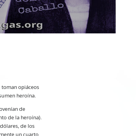
Video
o toman opiáceos
nsumen heroína.
rovenían de
nto de la heroína).
dólares, de los
damente un cuarto