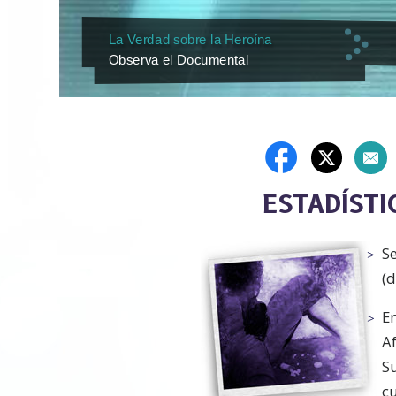
La Verdad sobre la Heroína
Observa el Documental
ESTADÍST
S
(d
E
Af
Su
cu