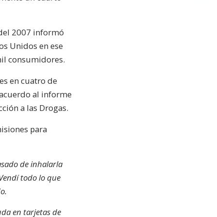
del 2007 informó
os Unidos en ese
mil consumidores.
tes en cuatro de
 acuerdo al informe
ción a las Drogas.
misiones para
sado de inhalarla
 Vendí todo lo que
o.
da en tarjetas de