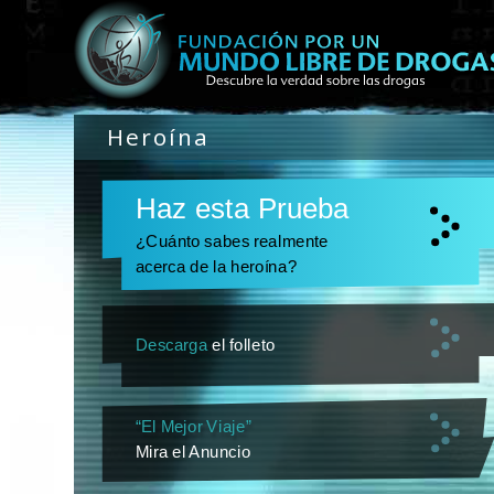
Heroína
Haz esta Prueba
¿Cuánto sabes realmente
acerca de la heroína?
Descarga
el folleto
“El Mejor Viaje”
Mira el Anuncio