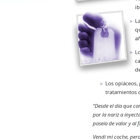
ib
L
q
añ
Lo
c
de
Los opiáceos, 
tratamientos 
“
Desde el día que co
por la nariz a inyect
poseía de valor y al 
Vendí mi coche, per