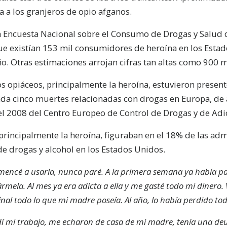
a a los granjeros de opio afganos.
a Encuesta Nacional sobre el Consumo de Drogas y Salud 
ue existían 153 mil consumidores de heroína en los Estad
o. Otras estimaciones arrojan cifras tan altas como 900 
s opiáceos, principalmente la heroína, estuvieron presen
ada cinco muertes relacionadas con drogas en Europa, de
l 2008 del Centro Europeo de Control de Drogas y de Adic
principalmente la heroína, figuraban en el 18% de las ad
de drogas y alcohol en los Estados Unidos.
mencé a usarla, nunca paré. A la primera semana ya había pa
ármela. Al mes ya era adicta a ella y me gasté todo mi dinero.
final todo lo que mi madre poseía. Al año, lo había perdido tod
dí mi trabajo, me echaron de casa de mi madre, tenía una deu