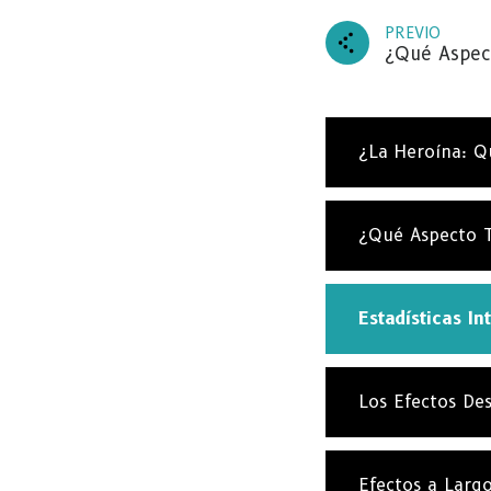
PREVIO
¿Qué Aspec
¿La Heroína: Q
SU
¿Qué Aspecto T
Suscrí
nuestra
Estadísticas In
entrad
Los Efectos Des
Efectos a Larg