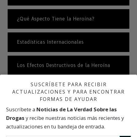
¿Qué Aspecto Tiene la Heroína?
Estadísticas Internacionales
Los Efectos Destructivos de la Heroína
SUSCRÍBETE PARA RECIBIR
Efectos a Largo Plazo
ACTUALIZACIONES Y PARA ENCONTRAR
FORMAS DE AYUDAR
Suscríbete a
Noticias de La Verdad Sobre las
“Sólo la Voy a Probar Una Vez”.
Drogas
y recibe nuestras noticias más recientes y
actualizaciones en tu bandeja de entrada.
Una Cuesta Muy Resbaladiza