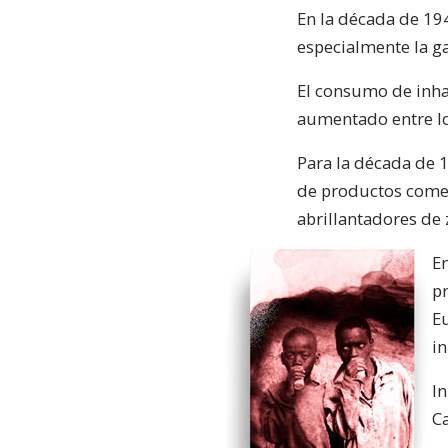
En la década de 194
especialmente la ga
El consumo de inha
aumentado entre lo
Para la década de 1
de productos comerc
abrillantadores de 
En
pr
Eu
in
I
Ca