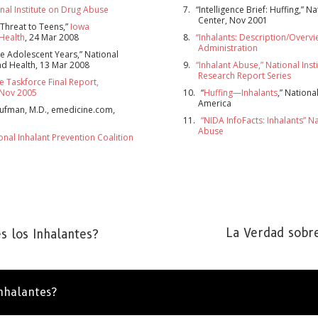
onal Institute on Drug Abuse
“Intelligence Brief: Huffing,” N
Center, Nov 2001
 Threat to Teens,”
Iowa
SUSCRÍ
Health
, 24 Mar 2008
“Inhalants: Description/Overvi
Administration
he Adolescent Years,” National
d Health, 13 Mar 2008
“Inhalant Abuse,” National Ins
Research Report Series
e Taskforce Final Report,
NO, G
 Nov 2005
“
Huffing—Inhalants
,” Nationa
America
aufman, M.D., emedicine.com,
“NIDA InfoFacts: Inhalants” Na
Abuse
onal Inhalant Prevention Coalition
La Verdad sobr
s los Inhalantes?
nhalantes?