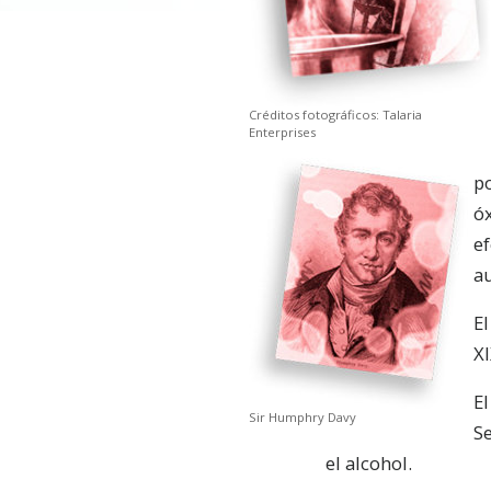
Créditos fotográficos: Talaria
Enterprises
po
óx
ef
a
El
X
El
Sir Humphry Davy
Se
el alcohol.