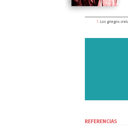
1
.
Los griegos creí
SU
Suscrí
nuestra
REFERENCIAS
entrad