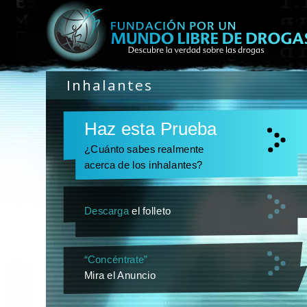
Inhalantes
Haz esta Prueba
¿Cuánto sabes realmente
acerca de los inhalantes?
Descarga
el folleto
“Concéntrate”
Mira el Anuncio