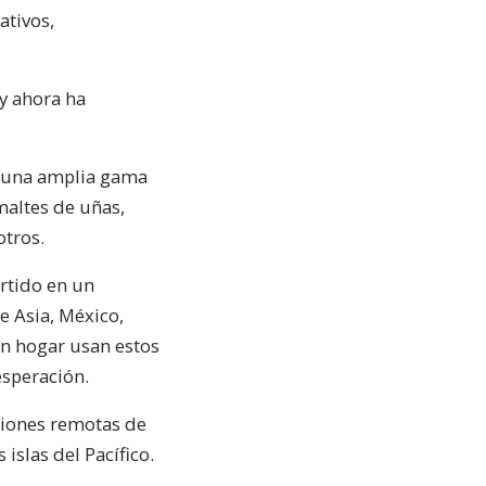
ativos,
y ahora ha
 a una amplia gama
maltes de uñas,
otros.
rtido en un
e Asia, México,
in hogar usan estos
esperación.
giones remotas de
islas del Pacífico.