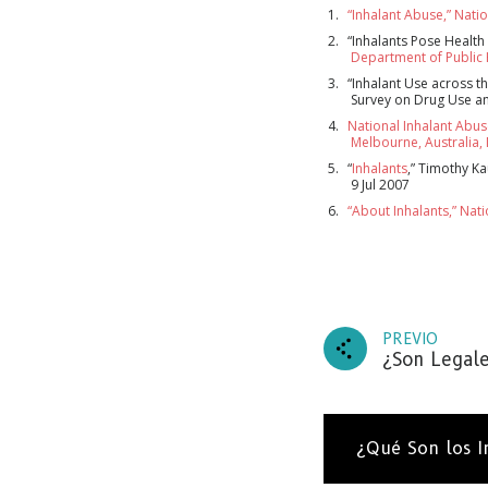
“Inhalant Abuse,” Nati
“Inhalants Pose Health
Department of Public 
“Inhalant Use across t
Survey on Drug Use an
National Inhalant Abus
Melbourne, Australia,
“
Inhalants
,” Timothy K
9 Jul 2007
“About Inhalants,” Nati
PREVIO
¿Son Legale
¿Qué Son los I