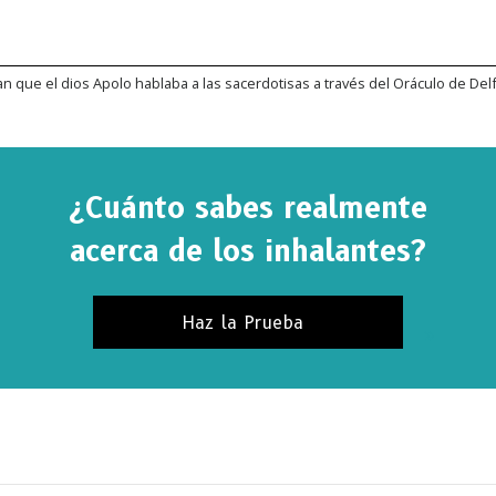
an que el dios Apolo hablaba a las sacerdotisas a través del Oráculo de Delf
¿Cuánto sabes realmente
acerca de los inhalantes?
Haz la Prueba
SCRÍBETE PARA RECIBIR ACTUALIZACIONES Y P
ENCONTRAR FORMAS DE AYUDAR
bete a
Noticias de La Verdad Sobre las Drogas
y recibe
s noticias más recientes y actualizaciones en tu bandeja 
a.