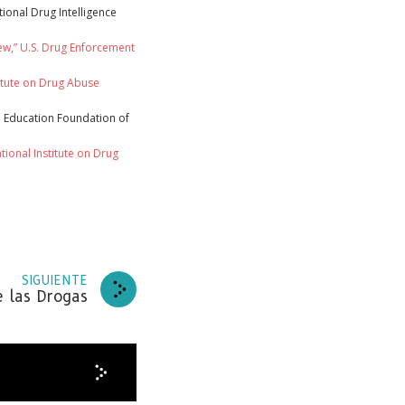
ational Drug Intelligence
BETE
ew,” U.S. Drug Enforcement
titute on Drug Abuse
RACIAS
l Education Foundation of
tional Institute on Drug
SIGUIENTE
e las Drogas