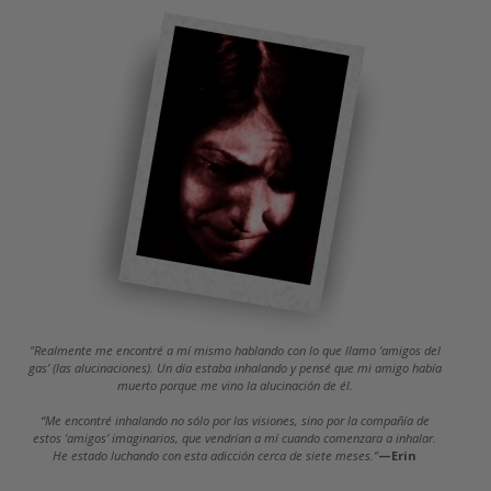
"Realmente me encontré a mí mismo hablando con lo que llamo ‘amigos del
gas’ (las alucinaciones). Un día estaba inhalando y pensé que mi amigo había
muerto porque me vino la alucinación de él.
“Me encontré inhalando no sólo por las visiones, sino por la compañía de
estos ‘amigos’ imaginarios, que vendrían a mí cuando comenzara a inhalar.
He estado luchando con esta adicción cerca de siete meses.”
—Erin