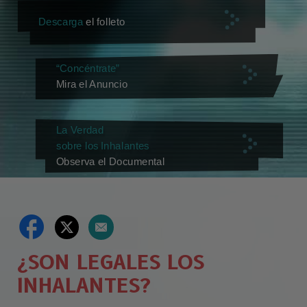
Descarga
el folleto
“Concéntrate”
Mira el Anuncio
La Verdad
sobre los Inhalantes
Observa el Documental
¿SON LEGALES LOS
INHALANTES?