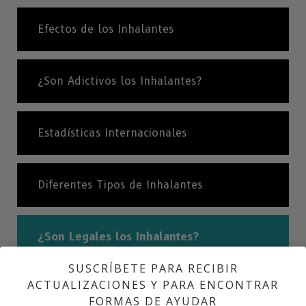
Efectos de los Inhalantes
¿Son Adictivos los Inhalantes?
Estadísticas Internacionales
Diferentes Tipos de Inhalantes
¿Son Legales los Inhalantes?
SUSCRÍBETE PARA RECIBIR
ACTUALIZACIONES Y PARA ENCONTRAR
Inhalantes: Una Historia Corta
FORMAS DE AYUDAR