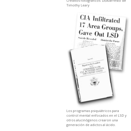
Créditos fotográficos: DEA/arresto de
Timothy Leary
Los programas psiquiátricos para
control mental enfocados en el LSD y
otros alucinógenos crearon una
generación de adictos al ácido.