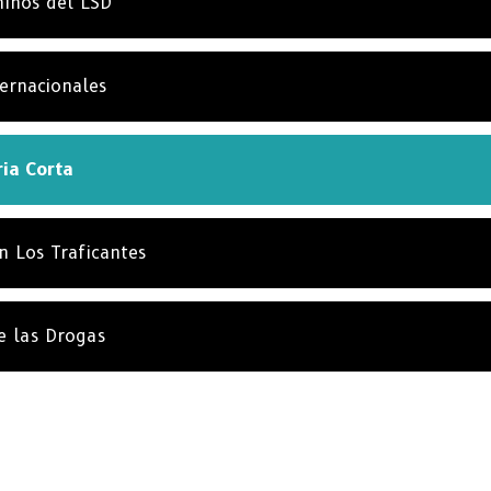
ñinos del LSD
ternacionales
ria Corta
n Los Traficantes
e las Drogas