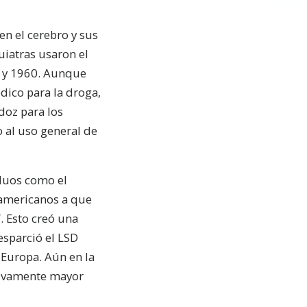
en el cerebro y sus
quiatras usaron el
0 y 1960. Aunque
dico para la droga,
doz para los
 al uso general de
iduos como el
 americanos a que
. Esto creó una
esparció el LSD
 Europa. Aún en la
ativamente mayor