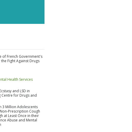
BETE
RACIAS
te of French Government's
 the Fight Against Drugs
tal Health Services
Ecstasy and LSD in
 Centre for Drugs and
 3 Million Adolescents
Non-Prescription Cough
h at Least Once in their
tance Abuse and Mental
n