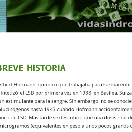
BREVE HISTORIA
A
lbert Hofmann, químico que trabajaba para Farmacéutic
sintetizó
el LSD por primera vez en 1938, en Basilea, Suiz
1
un estimulante para la sangre. Sin embargo, no se conocie
alucinógenos hasta 1943 cuando Hofmann accidentalme
poco de LSD. Más tarde se descubrió que una dosis oral d
microgramos (equivalentes en peso a unos pocos granos d