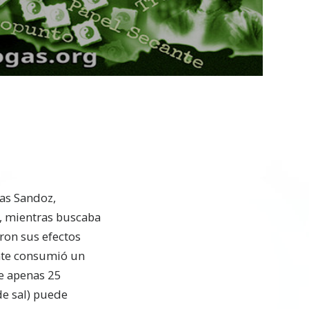
Video
as Sandoz,
a, mientras buscaba
ron sus efectos
nte consumió un
e apenas 25
e sal) puede