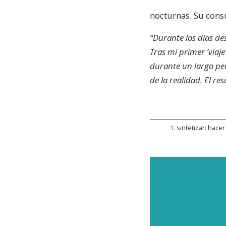
nocturnas. Su cons
“D
urante los días d
Tras mi primer ‘viaj
durante un largo pe
de la realidad. El r
1
.
sintetizar: hace
SU
Suscrí
nuestra
entrad