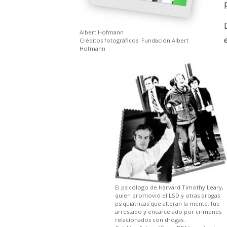
Albert Hofmann
Créditos fotográficos: Fundación Albert
Hofmann
El psicólogo de Harvard Timothy Leary,
quien promovió el LSD y otras drogas
psiquiátricas que alteran la mente, fue
arrestado y encarcelado por crímenes
relacionados con drogas.