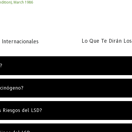
edition), March 1986
Lo Que Te Dirán Los
s Internacionales
?
ucinógeno?
s Riesgos del LSD?