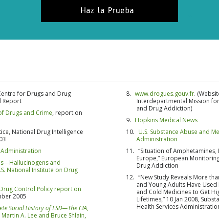
Haz la Prueba
SUSCRÍ
NO, G
entre for Drugs and Drug
www.drogues.gouv.fr
. (Websi
l Report
Interdepartmental Mission for
and Drug Addiction)
 of Drugs and Crime
, report on
Hopkins Medical News
ice, National Drug Intelligence
U.S. Substance Abuse and Men
03
Administration
 Administration
“Situation of Amphetamines, 
Europe,” European Monitoring
ies—Hallucinogens and
Drug Addiction
.S. National Institute on Drug
“New Study Reveals More than
and Young Adults Have Used 
 Drug Control Policy report on
and Cold Medicines to Get Hig
mber 2005
Lifetimes,” 10 Jan 2008, Subs
Health Services Administratio
te Social History of LSD—The CIA,
Martin A. Lee and Bruce Shlain,