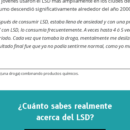
jóvenes usaron el LSD más ampliamente en los clubes de b
umo descendió significativamente alrededor del año 200
espués de consumir LSD, estaba llena de ansiedad y con una 
e’ con LSD, lo consumía frecuentemente. A veces hasta 4 ó 5 v
ríodo. Cada vez que tomaba la droga, mentalmente me desli
esultado final fue que ya no podía sentirme normal, como yo m
r (una droga) combinando productos químicos.
SCRÍBETE PARA RECIBIR ACTUALIZACIONES Y P
ENCONTRAR FORMAS DE AYUDAR
¿Cuánto sabes realmente
bete a
Noticias de La Verdad Sobre las Drogas
y recibe
acerca del LSD?
s noticias más recientes y actualizaciones en tu bandeja 
a.