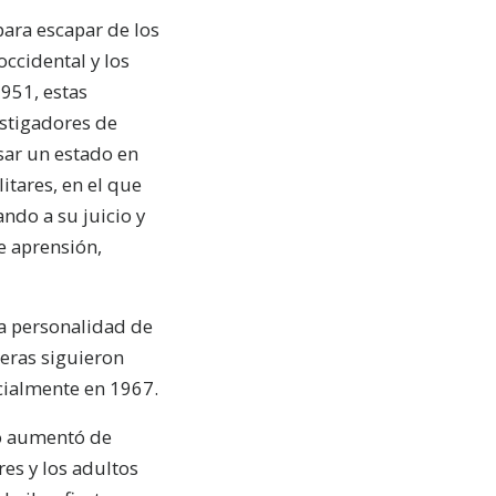
para escapar de los
ccidental y los
951, estas
estigadores de
sar un estado en
itares, en el que
ando a su juicio y
e aprensión,
la personalidad de
teras siguieron
cialmente en 1967.
ro aumentó de
es y los adultos