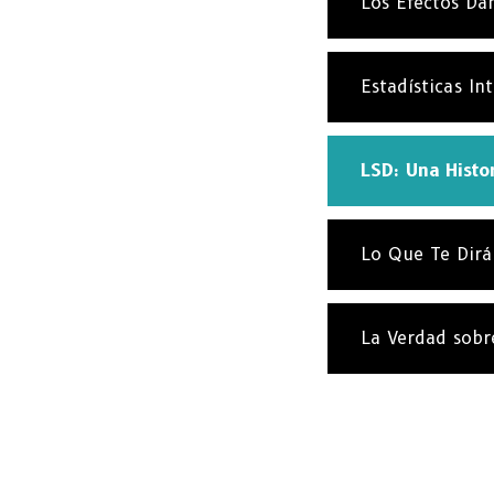
Los Efectos Da
Estadísticas In
LSD: Una Histo
Lo Que Te Dirá
La Verdad sobr