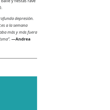
aile y fiestas rave
0.
profunda depresión.
eces a la semana
zaba más y más fuera
isma”.
—Andrea
ARA
de