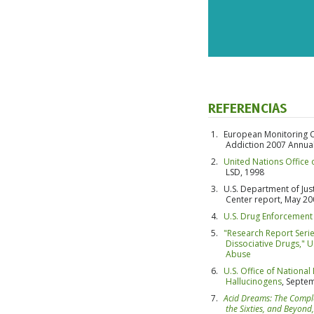
REFERENCIAS
European Monitoring C
Addiction 2007 Annua
United Nations Office
LSD, 1998
U.S. Department of Just
Center report, May 20
U.S. Drug Enforcement
"Research Report Ser
Dissociative Drugs," U
Abuse
U.S. Office of National
Hallucinogens
, Septe
Acid Dreams: The Comple
the Sixties, and Beyond,