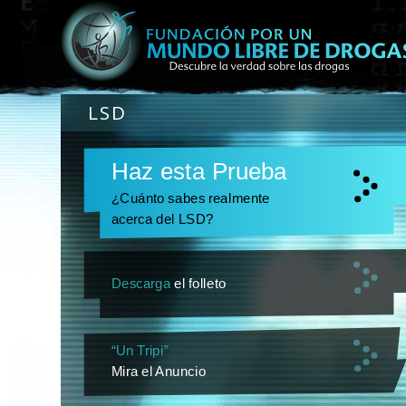
LSD
Haz esta Prueba
¿Cuánto sabes realmente
acerca del LSD?
Descarga
el folleto
“Un Tripi”
Mira el Anuncio