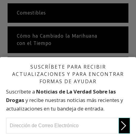
Comestibles
Cómo ha Cambiado la Marihuana
con el Tiempo
SUSCRÍBETE PARA RECIBIR
¿La Marihuana es Medicina?
ACTUALIZACIONES Y PARA ENCONTRAR
FORMAS DE AYUDAR
Los Efectos Dañinos de la Marihuana
Suscríbete a
Noticias de La Verdad Sobre las
Drogas
y recibe nuestras noticias más recientes y
actualizaciones en tu bandeja de entrada.
Efectos a Corto y Largo Plazo
En el Camino al Abuso de las Drogas