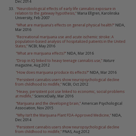
Dec 2014
“Neurobiological effects of early life cannabis exposure in
relation to the gateway hypothesis,”
Maria Ellgren, Karolinska
University, Feb 2007
“What are marijuana’s effects on general physical health?”
NIDA,
Mar 2016
“Recreational marijuana use and acute ischemic stroke: A
population-based analysis of hospitalized patients in the United
States,”
NCBI, May 2016
“What are marijuana effects?”
NIDA, Mar 2016
“Drop in IQ linked to heavy teenage cannabis use,”
Nature
magazine, Aug 2012
“How does marijuana produce its effects?”
NIDA, Mar 2016
“Persistent cannabis users show neuropsychological decline
from childhood to midlife,”
NCBI, Oct 2012
“Heavy, persistent pot use linked to economic, social problems
at midlife,”
ScienceDaily, Mar 2016
“Marijuana and the developing brain,”
American Psychological
Association, Nov 2015
“Why Isn’t the Marijuana Plant FDA-Approved Medicine,”
NIDA,
Dec 2014
“Persistent cannabis users show neuropsychological decline
from childhood to midlife,”
PNAS, Aug 2012