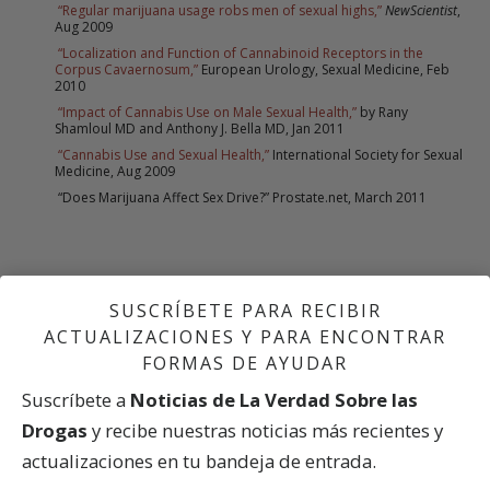
“Regular marijuana usage robs men of sexual highs,”
NewScientist
,
Aug 2009
“Localization and Function of Cannabinoid Receptors in the
Corpus Cavaernosum,”
European Urology, Sexual Medicine, Feb
2010
“Impact of Cannabis Use on Male Sexual Health,”
by Rany
Shamloul MD and Anthony J. Bella MD, Jan 2011
“Cannabis Use and Sexual Health,”
International Society for Sexual
Medicine, Aug 2009
“Does Marijuana Affect Sex Drive?” Prostate.net, March 2011
SUSCRÍBETE PARA RECIBIR
PREVIO
ACTUALIZACIONES Y PARA ENCONTRAR
Los Efectos Dañinos de la Marihuana
FORMAS DE AYUDAR
Suscríbete a
Noticias de La Verdad Sobre las
SIGUIENTE
En el Camino al Abuso de las Drogas
Drogas
y recibe nuestras noticias más recientes y
actualizaciones en tu bandeja de entrada.