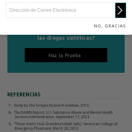
NO, GRACIAS
¿Cuánto sabes realmente acerca de
las drogas sintéticas?
Haz la Prueba
REFERENCIAS
Study by The Scripps Research Institute, 2013.
The DAWN Report, U.S. Substance Abuse and Mental Health
Services Administration, September 17, 2013.
“These Aren’t Your Grandma’s Bath Salts,” American College of
Emergency Physicians, March 28, 2013.