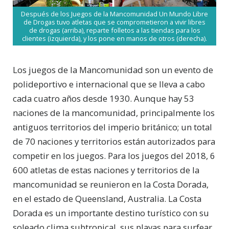
Después de los Juegos de la Mancomunidad Un Mundo Libre
de Drogas tuvo atletas que se comprometieron a vivir libres
de drogas (arriba), reparte folletos a las tiendas para los
clientes (izquierda), y los pone en manos de otros (derecha).
Los juegos de la Mancomunidad son un evento de
polideportivo e internacional que se lleva a cabo
cada cuatro años desde 1930. Aunque hay 53
naciones de la mancomunidad, principalmente los
antiguos territorios del imperio británico; un total
de 70 naciones y territorios están autorizados para
competir en los juegos. Para los juegos del 2018, 6
600 atletas de estas naciones y territorios de la
mancomunidad se reunieron en la Costa Dorada,
en el estado de Queensland, Australia. La Costa
Dorada es un importante destino turístico con su
soleado clima subtropical, sus playas para surfear,