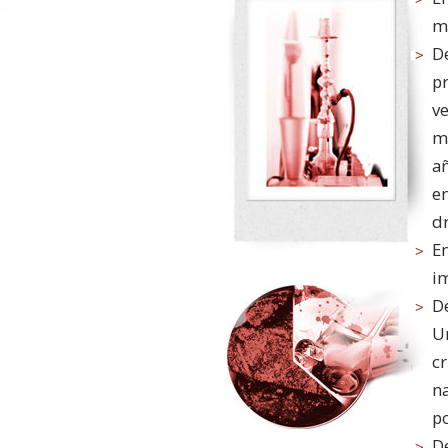
m
De
p
ve
mé
a
en
d
En
i
D
U
c
na
po
De