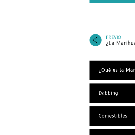
PREVIO
¿La Marihu
SU
¿Qué es la Ma
Suscrí
Dabbing
nuestra
entrad
Comestibles