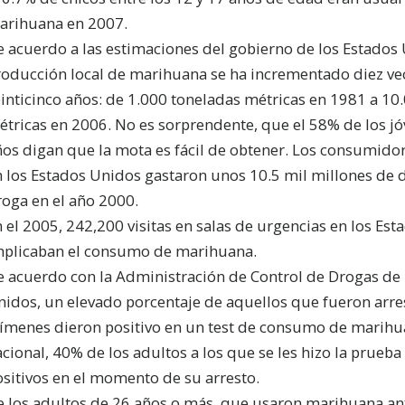
arihuana en 2007.
 acuerdo a las estimaciones del gobierno de los Estados 
roducción local de marihuana se ha incrementado diez vec
inticinco años: de 1.000 toneladas métricas en 1981 a 10
tricas en 2006. No es sorprendente, que el 58% de los jó
ños digan que la mota es fácil de obtener. Los consumid
 los Estados Unidos gastaron unos 10.5 mil millones de d
roga en el año 2000.
 el 2005, 242,200 visitas en salas de urgencias en los Es
mplicaban el consumo de marihuana.
e acuerdo con la Administración de Control de Drogas de 
nidos, un elevado porcentaje de aquellos que fueron arre
rímenes dieron positivo en un test de consumo de marihua
cional, 40% de los adultos a los que se les hizo la prueb
sitivos en el momento de su arresto.
 los adultos de 26 años o más, que usaron marihuana ante