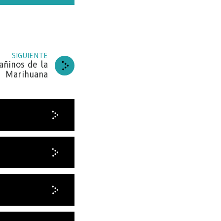
SIGUIENTE
añinos de la
Marihuana
ARA
de
BETE