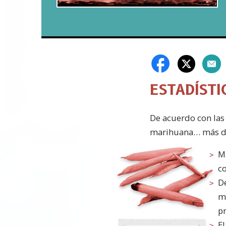
ESTADÍST
D
e acuerdo con la
marihuana… más de
M
c
D
m
pr
El