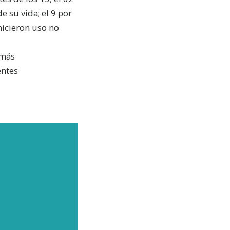
 su vida; el 9 por
hicieron uso no
 más
entes