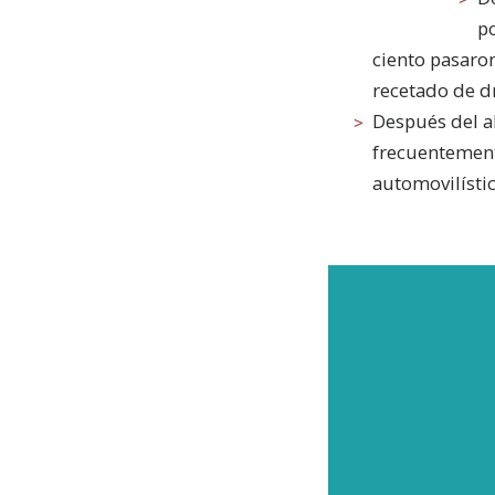
p
ciento pasaron
recetado de d
Después del a
frecuentement
automovilístic