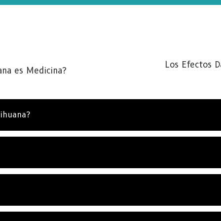
Los Efectos D
ana es Medicina?
SCRÍBETE PARA RECIBIR ACTUALIZACIONES Y P
rihuana?
ENCONTRAR FORMAS DE AYUDAR
bete a
Noticias de La Verdad Sobre las Drogas
y recibe
s noticias más recientes y actualizaciones en tu bandeja 
a.
SUSCRÍ