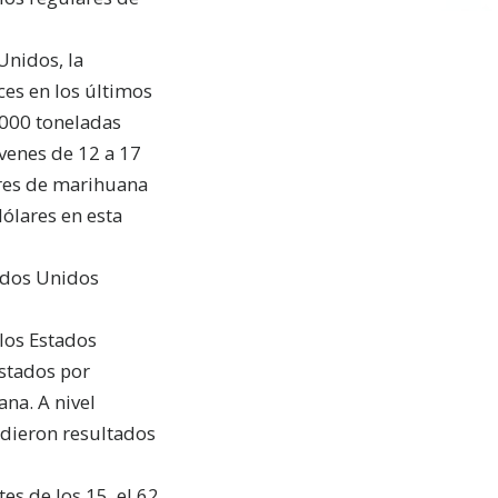
Unidos, la
es en los últimos
.000 toneladas
venes de 12 a 17
ores de marihuana
ólares en esta
tados Unidos
los Estados
stados por
na. A nivel
a dieron resultados
s de los 15, el 62