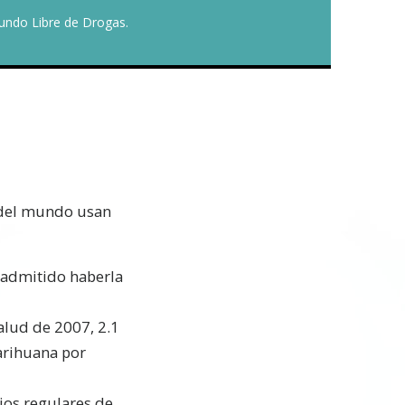
undo Libre de Drogas.
 del mundo usan
 admitido haberla
alud de 2007, 2.1
arihuana por
ios regulares de