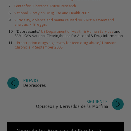
Center for Substance Abuse Research
National Survey on Drug Use and Health 2007
Suicidality, violence and mania caused by SSRIs: A review and
analysis, P. Breggin.
“Depressants,”
US Department of Health & Human Services
and
SAMHSA’s National Clearinghouse for Alcohol & Drug Information
“Prescription drugs a gateway for teen drug abuse,” Houston
Chronicle, 4 September 2008
PREVIO
Depresores
SIGUIENTE
Opiáceos y Derivados de la Morfina
Abuso de los Fármacos de Receta: Un