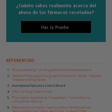
¿Cuánto sabes realmente acerca del
abuso de los fármacos recetados?
Haz la Prueba
REFERENCIAS
“Drug Scheduling,” U.S. Drug Enforcement Administration
“Selected Prescription Drugs with Potential for Abuse,” National
Institute on Drug Abuse
International Narcotics Control Board
Office of Drug Control Policy
“Prescription Sedatives & Tranquilizers,” Partnership for
a Drug-Free America
Statement by Leonard J. Paulozzi before Senate Judiciary
Subcommittee on Crimes and Drugs, 12 March 2008