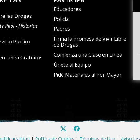
RE LAS
PARTICIPA
Educadores
re las Drogas
Policía
e Real - Historias
Padres
Firma la Promesa de Vivir Libre
vicio Público
de Drogas
Comienza una Clase en Línea
en Línea Gratuitos
Únete al Equipo
Pide Materiales al Por Mayor
nfidencialidad
|
Política de Cookies
|
Términos de Uso
|
Aviso Le