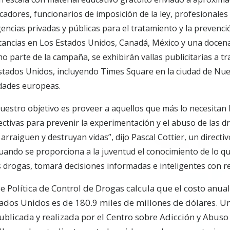
cadores, funcionarios de imposición de la ley, profesionales 
gencias privadas y públicas para el tratamiento y la prevenc
tancias en Los Estados Unidos, Canadá, México y una docena
o parte de la campaña, se exhibirán vallas publicitarias a t
stados Unidos, incluyendo Times Square en la ciudad de Nu
udades europeas.
uestro objetivo es proveer a aquellos que más lo necesitan
ectivas para prevenir la experimentación y el abuso de las 
 arraiguen y destruyan vidas”, dijo Pascal Cottier, un directi
uando se proporciona a la juventud el conocimiento de lo qu
s drogas, tomará decisiones informadas e inteligentes con re
e Política de Control de Drogas calcula que el costo anua
tados Unidos es de 180.9 miles de millones de dólares. U
publicada y realizada por el Centro sobre Adicción y Abuso