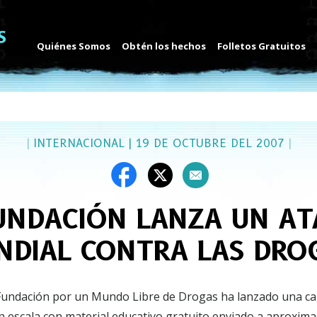
Quiénes Somos
Obtén los hechos
Folletos Gratuitos
|
INTERNACIONAL
|
19 DE OCTUBRE DEL 2007
|
UNDACIÓN LANZA UN A
DIAL CONTRA LAS DRO
Fundación por un Mundo Libre de Drogas ha lanzado una c
n escala con material educativo gratuito enviado a aproxi