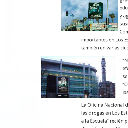
edu
y a
sus
Com
importantes en Los E
también en varias ci
“N
ef
se
“C
la
La Oficina Nacional d
las drogas en Los Es
a la Escuela” recién 