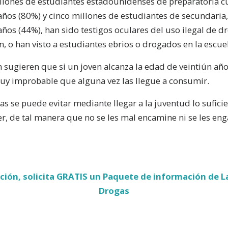
lones de estudiantes estadounidenses de preparatoria c
 años (80%) y cinco millones de estudiantes de secundaria
 años (44%), han sido testigos oculares del uso ilegal de d
n, o han visto a estudiantes ebrios o drogados en la escue
 sugieren que si un joven alcanza la edad de veintiún añ
muy improbable que alguna vez las llegue a consumir.
as se puede evitar mediante llegar a la juventud lo sufic
er, de tal manera que no se les mal encamine ni se les en
ión, solicita GRATIS un Paquete de información de L
Drogas