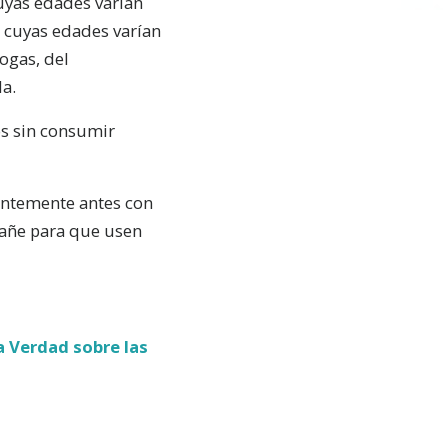
uyas edades varían
, cuyas edades varían
rogas, del
la.
os sin consumir
ientemente antes con
gañe para que usen
a Verdad sobre las