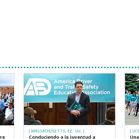
| MASSACHUSETTS, EE. UU. |
| UC
re
Conduciendo a la Juventud a
Una