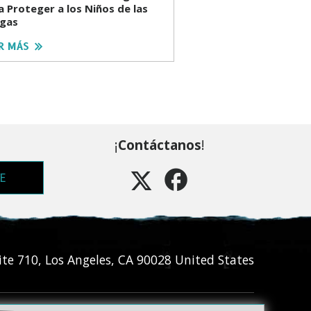
a Proteger a los Niños de las
gas
R MÁS
¡
Contáctanos
!
E
ite 710
,
Los Angeles
,
CA
90028
United States