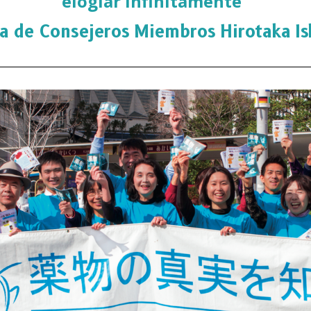
elogiar infinitamente”
a de Consejeros Miembros Hirotaka Is