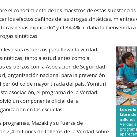
bre el conocimiento de los maestros de estas substancias
car los efectos dañinos de las drogas sintéticas, mientras
duras penas explicarlo” y el 84.4% le daba la bienvenida a
rogas sintéticas.
elevó sus esfuerzos para llevar la verdad
sintéticas, tanto a estudiantes como a
sus esfuerzos con la Asociación de Seguridad
i, organización nacional para la prevención
al periódico de mayor tirada del país, Yomiuri
ta asociación, el programa de la Verdad
olvió un componente oficial de la
ganización en las escuelas.
Los vol
Libre d
millones
 programas, Mazaki y su fuerza de
Verdad s
programa
on 2,4 millones de folletos de la Verdad sobre
aparecen