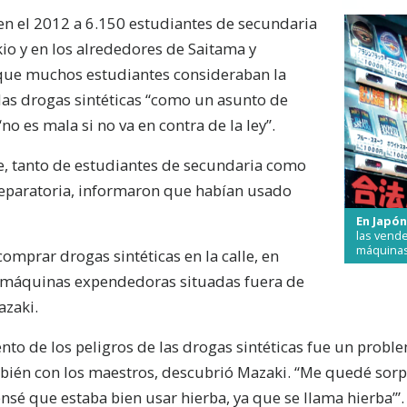
n el 2012 a 6.150 estudiantes de secundaria
io y en los alrededores de Saitama y
ue muchos estudiantes consideraban la
 las drogas sintéticas “como un asunto de
no es mala si no va en contra de la ley”.
e, tanto de estudiantes de secundaria como
reparatoria, informaron que habían usado
En Japón
las vende
máquina
omprar drogas sintéticas en la calle, en
n máquinas expendedoras situadas fuera de
azaki.
nto de los peligros de las drogas sintéticas fue un probl
mbién con los maestros, descubrió Mazaki. “Me quedé sor
nsé que estaba bien usar hierba, ya que se llama hierba’”.