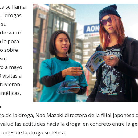
ca se llama
, “drogas
 su
de ser un
n la poca
co sobre
Sin
ro a mayo
visitas a
tuvieron
ntéticas.
a
gro de la droga, Nao Mazaki directora de la filial japones
aluó las actitudes hacia la droga, en concreto entre la gen
cantes de la droga sintética.