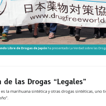
undo Libre de Drogas de Japón
ha presentado La Verdad sobre las Droga
n de las Drogas “Legales”
es la marihuana sintética y otras drogas sintéticas, uno t
eño”.