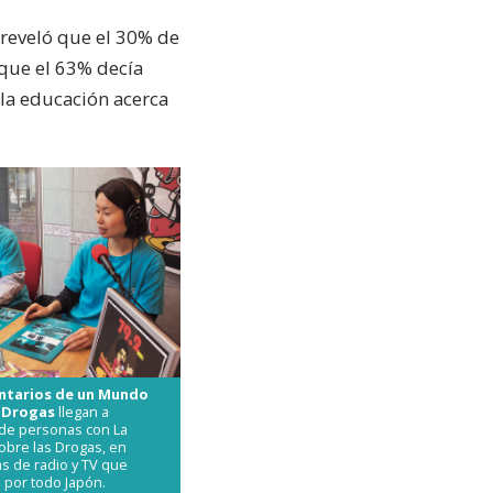
 reveló que el 30% de
 que el 63% decía
 la educación acerca
untarios de un Mundo
e Drogas
llegan a
 de personas con La
obre las Drogas, en
s de radio y TV que
 por todo Japón.