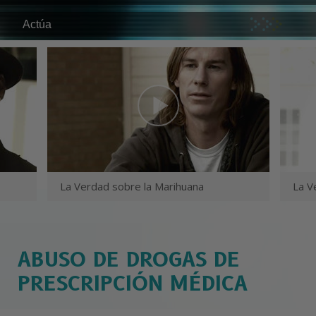
Actúa
La Verdad sobre la Marihuana
La V
ABUSO DE DROGAS DE
PRESCRIPCIÓN MÉDICA