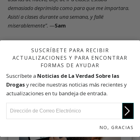
demasiado deprimida como para que me importara.
Asistí a clases durante una semana, y fallé
miserablemente”.
—
Sam
PARTICIPA
SUSCRÍBETE PARA RECIBIR
ACTUALIZACIONES Y PARA ENCONTRAR
FORMAS DE AYUDAR
Suscríbete a
Noticias de La Verdad Sobre las
INSCRÍBETE HOY MISMO
Drogas
y recibe nuestras noticias más recientes y
actualizaciones en tu bandeja de entrada.
NO, GRACIAS