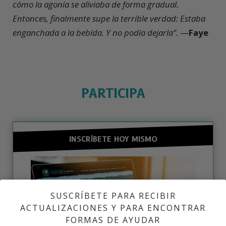
cómo la agonía se aliviaba de forma gradual.
Entonces, finalmente supe la terrible verdad: Estaba
enganchada a la bebida. Y no podía dejarla”.
—
Faye
PARTICIPA
INSCRÍBETE HOY MISMO
SUSCRÍBETE PARA RECIBIR
ACTUALIZACIONES Y PARA ENCONTRAR
FORMAS DE AYUDAR