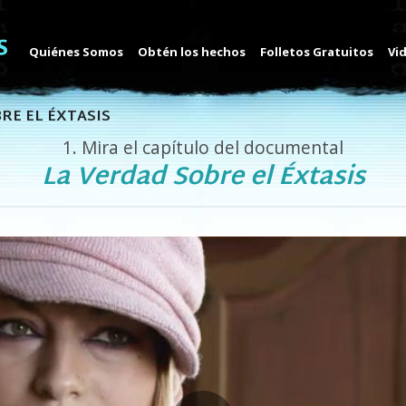
Quiénes Somos
Obtén los hechos
Folletos Gratuitos
Vi
RE EL ÉXTASIS
1.
Mira el capítulo del documental
La Verdad Sobre el Éxtasis