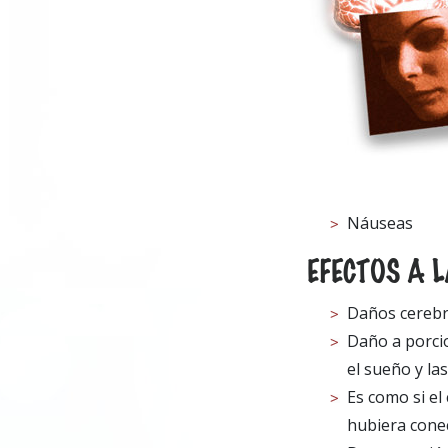
Náuseas
EFECTOS A 
Daños cerebr
Daño a porcio
el sueño y la
Es como si el
hubiera conec