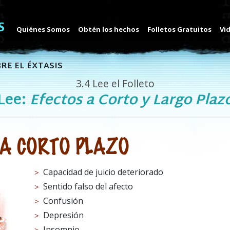
Quiénes Somos
Obtén los hechos
Folletos Gratuitos
Vi
RE EL ÉXTASIS
3.4
Lee el Folleto
Lee:
Efectos a Corto y Largo Plaz
 A CORTO PLAZO
Capacidad de juicio deteriorado
Sentido falso del afecto
Confusión
Depresión
Insomnio