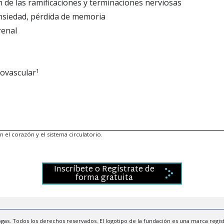
de las ramificaciones y terminaciones nerviosas
nsiedad, pérdida de memoria
renal
iovascular
1
 el corazón y el sistema circulatorio.
Inscríbete o Regístrate de
forma gratuita
s. Todos los derechos reservados. El logotipo de la fundación es una marca regis